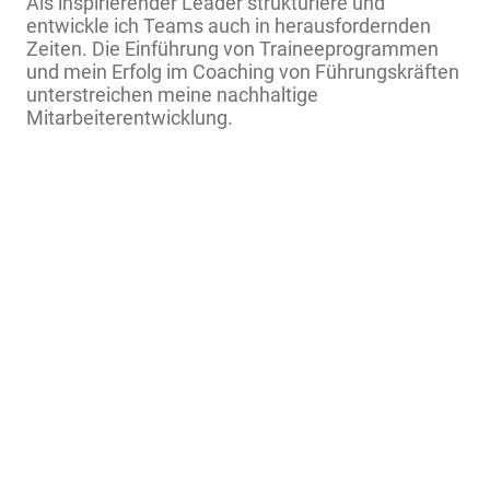
Als inspirierender Leader strukturiere und
entwickle ich Teams auch in herausfordernden
Zeiten. Die Einführung von Traineeprogrammen
und mein Erfolg im Coaching von Führungskräften
unterstreichen meine nachhaltige
Mitarbeiterentwicklung.
05
Nachhaltige Logistiklösungen
Meine Expertise verbindet Effizienz und